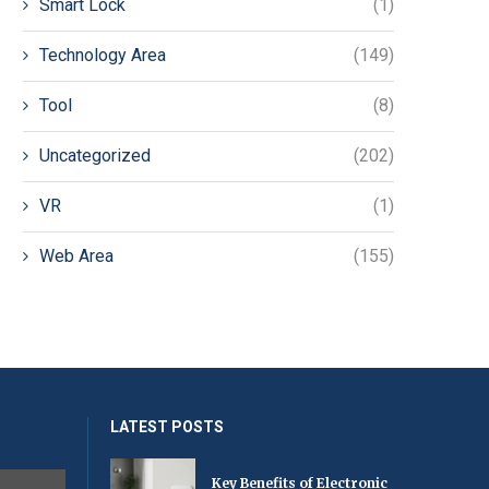
Smart Lock
(1)
Technology Area
(149)
Tool
(8)
Uncategorized
(202)
VR
(1)
Web Area
(155)
LATEST POSTS
Key Benefits of Electronic