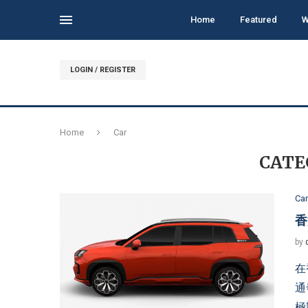
Home
Featured
W
LOGIN / REGISTER
Home
Car
CATE
Car
香
by
在
通
極