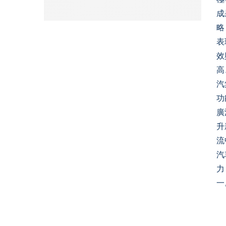
成
略
表
效
高
汽
功
廣
升
流
汽
力
一