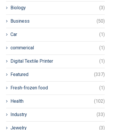
Biology
(3)
Business
(50)
Car
(1)
commerical
(1)
Digital Textile Printer
(1)
Featured
(337)
Fresh-frozen food
(1)
Health
(102)
Industry
(33)
Jewelry
(3)