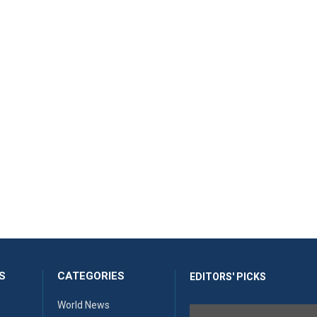
S
CATEGORIES
EDITORS' PICKS
World News